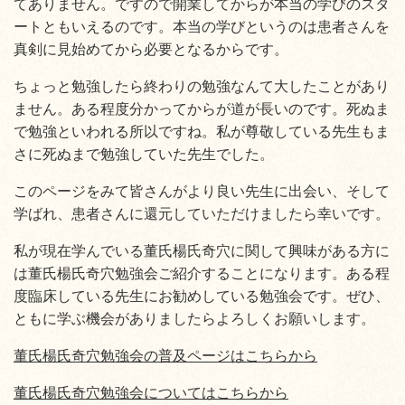
てありません。ですので開業してからが本当の学びのスタ
ートともいえるのです。本当の学びというのは患者さんを
真剣に見始めてから必要となるからです。
ちょっと勉強したら終わりの勉強なんて大したことがあり
ません。ある程度分かってからが道が長いのです。死ぬま
で勉強といわれる所以ですね。私が尊敬している先生もま
さに死ぬまで勉強していた先生でした。
このページをみて皆さんがより良い先生に出会い、そして
学ばれ、患者さんに還元していただけましたら幸いです。
私が現在学んでいる董氏楊氏奇穴に関して興味がある方に
は董氏楊氏奇穴勉強会ご紹介することになります。ある程
度臨床している先生にお勧めしている勉強会です。ぜひ、
ともに学ぶ機会がありましたらよろしくお願いします。
董氏楊氏奇穴勉強会の普及ページはこちらから
董氏楊氏奇穴勉強会についてはこちらから