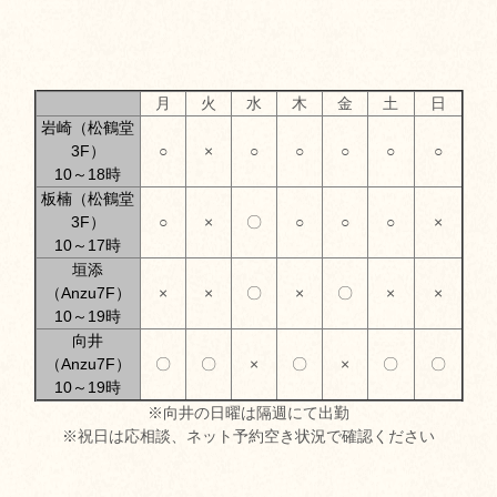
月
火
水
木
金
土
日
岩崎（松鶴堂
3F）
○
×
○
○
○
○
○
10～18時
板楠（松鶴堂
3F）
○
×
〇
○
○
○
×
10～17時
垣添
（Anzu7F）
×
×
〇
×
〇
×
×
10～19時
向井
（Anzu7F）
〇
〇
×
〇
×
〇
〇
10～19時
※向井の日曜は隔週にて出勤
※祝日は応相談、ネット予約空き状況で確認ください