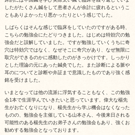
したがたくさん鍼をして患者さんが余計に疲れるというこ
ともありよかったり悪かったりという感じでした。
しばらくはそんな感じで臨床をしていたのですがある時、
こちらの勉強会にたどりつきました。はじめは特効穴の勉
強会だと誤解していました。ですが勉強していくうちに奇
穴は特効穴ではなく、なぜそこに奇穴があり、なぜ無限に
取穴ができるのかに感動したのがきっかけです。しっかり
とした理論の元にあった鍼灸でした。また診断による脈や
耳のについてと診断や弁証まで意識したものであり強く感
銘を受けました。
いまとなっては他の流派に浮気することもなく、この勉強
会1本で生涯学んでいきたいと思っています。偉大な楊先
生がお亡くなりになり、楊先生から学ぶ機会はなくなった
ものの、勉強会を主催している山本さん、今後来日される
可能性のある楊先生のお弟子さんの勉強会もあり、強くお
勧めする勉強会となっております。