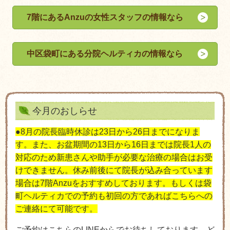
7階にあるAnzuの女性スタッフの情報なら
中区袋町にある分院ヘルティカの情報なら
今月のおしらせ
●8月の院長臨時休診は23日から26日までになりま
す。また、お盆期間の13日から16日までは院長1人の
対応のため新患さんや助手が必要な治療の場合
はお受
けできません。
休み前後にて
院長が込み合っています
場合は7階Anzuをおすすめしております。もしくは
袋
町ヘルティカでの予約も初回の方であればこちらへの
ご連絡にて可能です。
ご予約はこちらの
LINE
からでお待ちしております。ど