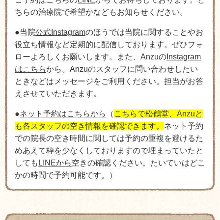
ちらの治療院で希望かなどもお知らせください。
●当院
公式Instagram
のほうでは当院に関することやお
役立ち情報など定期的に配信しております。ぜひフォ
ローよろしくお願いします。また、Anzuの
Instagram
はこちら
から。Anzuのスタッフに問い合わせしたい
ときなどはメッセージをご利用ください。担当がお答
えさせていただきます。
●
ネット予約はこちらから
（
こちらで松鶴堂、Anzuと
も各スタッフの空き情報を確認できます。
ネット予約
での院長の空き時間に関しては予約の重複を避けるた
めあえて枠を少なくしておりますので埋まっていたと
しても
LINEから
空きの確認ください。たいていはどこ
かの時間で予約可能です。）