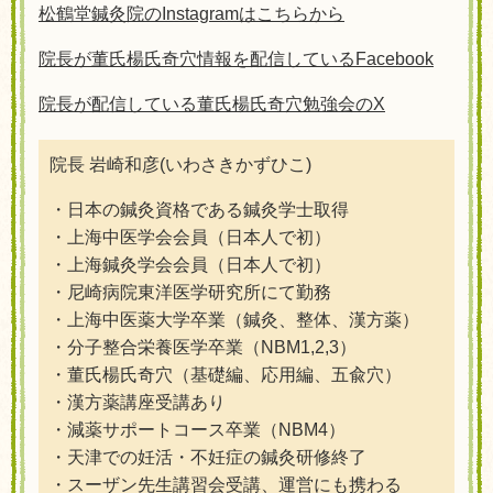
松鶴堂鍼灸院のInstagramはこちらから
院長が董氏楊氏奇穴情報を配信しているFacebook
院長が配信している董氏楊氏奇穴勉強会のX
院長 岩崎和彦(いわさきかずひこ)
・日本の鍼灸資格である鍼灸学士取得
・上海中医学会会員（日本人で初）
・上海鍼灸学会会員（日本人で初）
・尼崎病院東洋医学研究所にて勤務
・上海中医薬大学卒業（鍼灸、整体、漢方薬）
・分子整合栄養医学卒業（NBM1,2,3）
・董氏楊氏奇穴（基礎編、応用編、五兪穴）
・漢方薬講座受講あり
・減薬サポートコース卒業（NBM4）
・天津での妊活・不妊症の鍼灸研修終了
・スーザン先生講習会受講、運営にも携わる