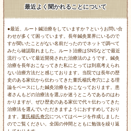
最近よく聞かれることについて
●最近、ルート鍼治療をしていますか？というお問い合
わせが多くて困っています。長年鍼灸業界にいるので
すが聞いたことがない名前だったのでネットで調べて
みたら確認取れました。ルート治療はSNSなどで最近
流行っていて最近開発された治療法のようです。鍼灸
治療を長年おこなってきた私にとっては到底考えられ
ない治療方法だと感じております。当院では長年の歴
史のある家伝から伝わってきた董氏楊氏奇穴による理
論をベースにした鍼灸治療をおこなっております。患
者さんもどの治療法を選ぶか迷うところであるのはわ
かりますが、ぜひ歴史のある家伝で代々伝わってきた
治療法を選んでいただきますようにおすすめしており
ます。
董氏楊氏奇穴
についてはページを作成しました
のでご覧ください。全国の仲間とともに勉強を繰り返