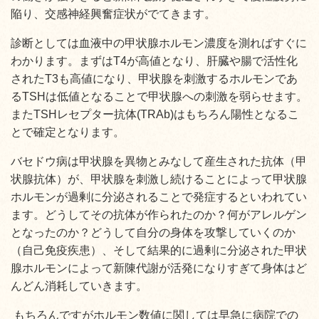
陥り、交感神経興奮症状がでてきます。
診断としては血液中の甲状腺ホルモン濃度を測ればすぐに
わかります。まずはT4が高値となり、肝臓や腸で活性化
されたT3も高値になり、甲状腺を刺激するホルモンであ
るTSHは低値となることで甲状腺への刺激を弱らせます。
またTSHレセプター抗体(TRAb)はもちろん陽性となるこ
とで確定となります。
バセドウ病は甲状腺を異物とみなして産生された抗体（甲
状腺抗体）が、甲状腺を刺激し続けることによって甲状腺
ホルモンが過剰に分泌されることで発症するといわれてい
ます。どうしてその抗体が作られたのか？何がアレルゲン
となったのか？どうして自分の身体を攻撃していくのか
（自己免疫疾患）、そして結果的に過剰に分泌された甲状
腺ホルモンによって新陳代謝が活発になりすぎて身体はど
んどん消耗していきます。
もちろんですがホルモン数値に関しては早急に病院での