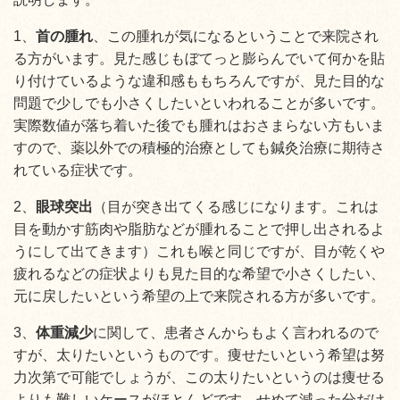
1、
首の腫れ
、この腫れが気になるということで来院され
る方がいます。見た感じもぼてっと膨らんでいて何かを貼
り付けているような違和感ももちろんですが、見た目的な
問題で少しでも小さくしたいといわれることが多いです。
実際数値が落ち着いた後でも腫れはおさまらない方もいま
すので、薬以外での積極的治療としても鍼灸治療に期待さ
れている症状です。
2、
眼球突出
（目が突き出てくる感じになります。これは
目を動かす筋肉や脂肪などが腫れることで押し出されるよ
うにして出てきます）これも喉と同じですが、目が乾くや
疲れるなどの症状よりも見た目的な希望で小さくしたい、
元に戻したいという希望の上で来院される方が多いです。
3、
体重減少
に関して、患者さんからもよく言われるので
すが、太りたいというものです。痩せたいという希望は努
力次第で可能でしょうが、この太りたいというのは痩せる
よりも難しいケースがほとんどです。せめて減った分だけ