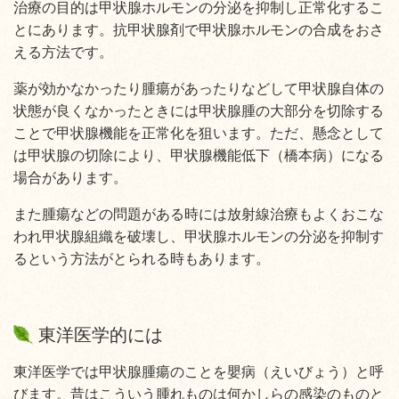
治療の目的は甲状腺ホルモンの分泌を抑制し正常化するこ
とにあります。抗甲状腺剤で甲状腺ホルモンの合成をおさ
える方法です。
薬が効かなかったり腫瘍があったりなどして甲状腺自体の
状態が良くなかったときには甲状腺腫の大部分を切除する
ことで甲状腺機能を正常化を狙います。ただ、懸念として
は甲状腺の切除により、甲状腺機能低下（橋本病）になる
場合があります。
また腫瘍などの問題がある時には放射線治療もよくおこな
われ甲状腺組織を破壊し、甲状腺ホルモンの分泌を抑制す
るという方法がとられる時もあります。
東洋医学的には
東洋医学では甲状腺腫瘍のことを嬰病（えいびょう）と呼
びます。昔はこういう腫れものは何かしらの感染のものと