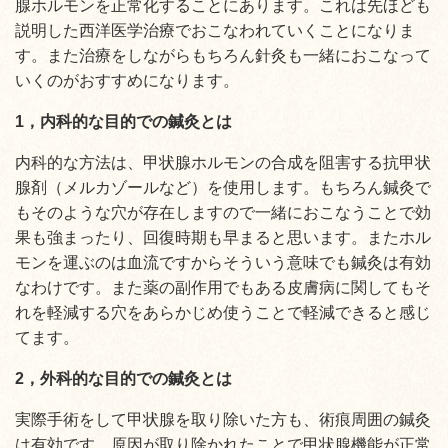
腺ホルモンを正常化することにあります。これは先ほども
説明した西洋医学治療でおこなわれていくことになりま
す。また治療をしながらもちろん針灸も一緒におこなって
いくのがおすすめになります。
1，内科的な目的での鍼灸とは
内科的な方法は、甲状腺ホルモンの合成を阻害する抗甲状
腺剤（メルカゾールなど）を使用します。もちろん鍼灸で
もそのような穴が存在しますので一緒におこなうことで効
果も強まったり、回復時期も早まると思います。またホル
モンを運ぶのは血流ですからそういう意味でも鍼灸は有効
なわけです。また薬の副作用でもある皮膚病に関してもそ
れを軽減する穴をあらかじめ使うことで軽減できると感じ
てます。
2，外科的な目的での鍼灸とは
実際手術をして甲状腺を取り除いた方も、術痕周囲の鍼灸
は有効です。原因が取り除かれたことで甲状腺機能が正常