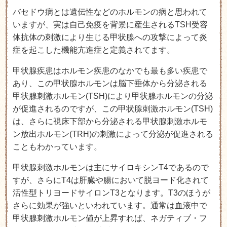
バセドウ病とは遺伝性などのホルモンの病と思われて
いますが、実は自己免疫を背景に産生されるTSH受容
体抗体の刺激により生じる甲状腺への攻撃によって炎
症を起こした機能亢進症と定義されてます。
甲状腺疾患はホルモン疾患のなかでも最も多い疾患で
あり、この甲状腺ホルモンは脳下垂体から分泌される
甲状腺刺激ホルモン(TSH)により甲状腺ホルモンの分泌
が促進されるのですが、この甲状腺刺激ホルモン(TSH)
は、さらに視床下部から分泌される甲状腺刺激ホルモ
ン放出ホルモン(TRH)の刺激によって分泌が促進される
こともわかっています。
甲状腺刺激ホルモンは主にサイロキシンT4であるので
すが、さらにT4は肝臓や腸において脱ヨード化されて
活性型トリヨードサイロンT3となります。T3のほうが
さらに効果が強いといわれています。通常は血液中で
甲状腺刺激ホルモン値が上昇すれば、ネガティブ・フ