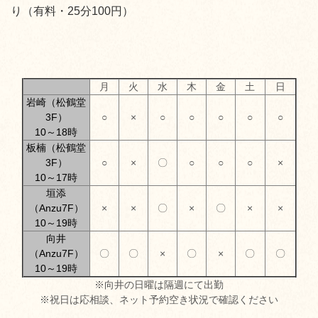
り（有料・25分100円）
月
火
水
木
金
土
日
岩崎（松鶴堂
3F）
○
×
○
○
○
○
○
10～18時
板楠（松鶴堂
3F）
○
×
〇
○
○
○
×
10～17時
垣添
（Anzu7F）
×
×
〇
×
〇
×
×
10～19時
向井
（Anzu7F）
〇
〇
×
〇
×
〇
〇
10～19時
※向井の日曜は隔週にて出勤
※祝日は応相談、ネット予約空き状況で確認ください