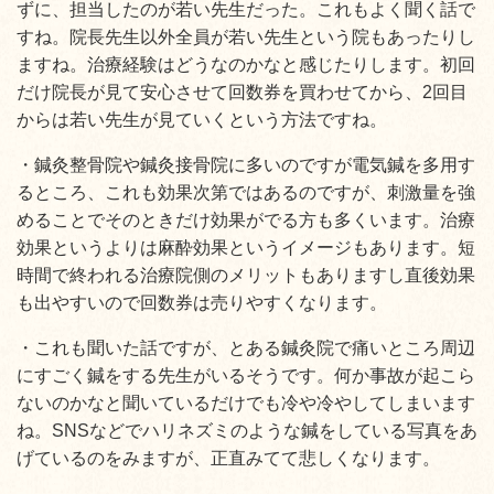
ずに、担当したのが若い先生だった。これもよく聞く話で
すね。院長先生以外全員が若い先生という院もあったりし
ますね。治療経験はどうなのかなと感じたりします。初回
だけ院長が見て安心させて回数券を買わせてから、2回目
からは若い先生が見ていくという方法ですね。
・鍼灸整骨院や鍼灸接骨院に多いのですが電気鍼を多用す
るところ、これも効果次第ではあるのですが、刺激量を強
めることでそのときだけ効果がでる方も多くいます。治療
効果というよりは麻酔効果というイメージもあります。短
時間で終われる治療院側のメリットもありますし直後効果
も出やすいので回数券は売りやすくなります。
・これも聞いた話ですが、とある鍼灸院で痛いところ周辺
にすごく鍼をする先生がいるそうです。何か事故が起こら
ないのかなと聞いているだけでも冷や冷やしてしまいます
ね。SNSなどでハリネズミのような鍼をしている写真をあ
げているのをみますが、正直みてて悲しくなります。