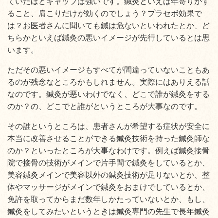
ていたほどギャップは強いです。鍼灸といえば年寄りがす
ること、肩こりだけが効くのでしょう？プラセボ効果で
は？お医者さんに聞いても鍼は危ないといわれたとか、ど
ちらかといえば鍼灸の悪いイメージが先行しているとは思
います。
ただその悪いイメージもすべてが間違っていないこともあ
るのが残念なところかもしれません。実際にはありえる話
なのです。鍼灸が悪いわけでなく、どこで誰が鍼灸をする
のか？の、どこでと誰がというところが大事なのです。
その誰というところは、患者さんが希望する症状が安全に
本当に改善させることができる鍼灸技術を持った鍼灸師な
のか？といったところが大事なわけです。例えば鍼灸接骨
院で接骨の技術がメインで片手間で鍼灸をしているとか、
美容鍼灸メインで美容以外の鍼灸技術が足りないとか、整
体やマッサージがメインで鍼灸をおまけでしているとか、
免許を取ってからまだ数年しかたっていないとか、もし、
鍼灸をしてみたいというときは鍼灸専門の先生で長年鍼灸