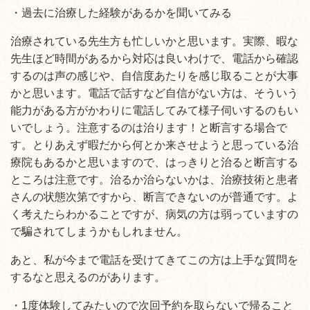
・過去に治療した経験があるかを聞いてみる
治療されている先生方も忙しいかと思います。実際、暇な
先生ほど時間があるから対応は良いわけで、電話から確認
するのは声の感じや、自信度あたりを感じ取ることが大事
かと思います。電話で話すなど自信がない方は、そういう
能力がある方がかわりに電話してみて様子伺いするのもい
いでしょう。注意するのは治ります！と断言する場合で
す。とりあえず暇だから何とか来させようと思っている治
療院もあるかと思いますので、はっきりと治ると断言する
ところは注意です。治るか治らないかは、治療技術と患者
さんの状態次第ですから、断言できないのが普通です。よ
く考えたらわかることですが、病気の方は弱っていますの
で騙されてしまうかもしれません。
あと、私が今まで電話を受けてきてこの方は上手な質問を
するなと思えるのがあります。
・1度体験してみたいので次回予約を取らないで帰ること