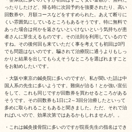
ったりしたけど、帰る時に次回予約を強要されたり、高い
回数券や、月額コースなどをすすめられた。あえて断りに
くい雰囲気にしているところもあるそうです。特に無料で
あった場合は何かを返さないといけないという気持ちが患
者さんに芽生えるものです。その法則を利用しているので
すね。その後何回も来ていただく事を考えても初回は0円
でも問題はないのです。騙されて治療院に通うよりもしっ
かりと結果を出してもらえそうなところを選ばれますこと
をお勧めしたいです。
・大阪や東京の鍼灸院に多いのですが、私が聞いた話は中
国人系の先生に多いようです。難病が治る！とか強い宣伝
をして、これも同じですが回数券を買わせるところがある
そうです。その回数券も1日に2～3回分治療したといって
多めに取られることもあると聞きました。ただ、それで治
ればいいので、効果次第ではあるかもしれませんが。。
・これは鍼灸接骨院に多いのですが院長先生の指名はでき