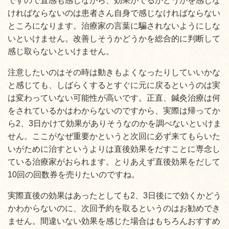
ですので直感も感じながら、効果がでるかどうかを感じな
ければならないのは患者さん自身で感じなければならない
ところになります。治療家の言葉に騙されないようにしな
いといけません。改善しそうかどうかを総合的に判断して
感じ取らないといけません。
注意したいのはその時は動きもよくなったりしていいかな
と感じても、しばらくするとすぐに元に戻るというのは実
は変わっていない可能性が高いです。正直、鍼灸治療は何
をされているかはわからないのですから、実際は帰ってか
ら2、3日かけて効果がありそうなのかを調べないといけま
せん。ここがなぜ重要かというと次回に必ず来てもらいた
いがために治すというよりは直後効果をだすことに専念し
ている治療家がおられます。とりあえず直後効果をだして
10回の回数券を売りたいのですね。
実際直後の効果はあったとしても2、3日後にで効くかどう
かわからないのに、次回予約を取るというのはお勧めでき
ません。間違いない効果を感じた場合はもちろんおすすめ