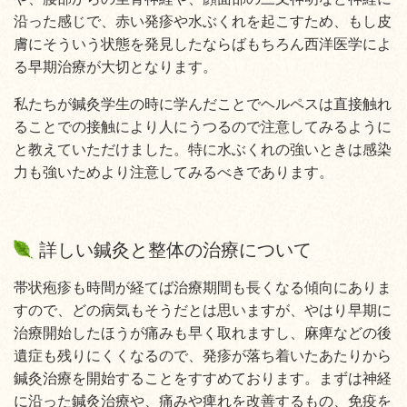
沿った感じで、赤い発疹や水ぶくれを起こすため、もし皮
膚にそういう状態を発見したならばもちろん西洋医学によ
る早期治療が大切となります。
私たちが鍼灸学生の時に学んだことでヘルペスは直接触れ
ることでの接触により人にうつるので注意してみるように
と教えていただけました。特に水ぶくれの強いときは感染
力も強いためより注意してみるべきであります。
詳しい鍼灸と整体の治療について
帯状疱疹も時間が経てば治療期間も長くなる傾向にありま
すので、どの病気もそうだとは思いますが、やはり早期に
治療開始したほうが痛みも早く取れますし、麻痺などの後
遺症も残りにくくなるので、発疹が落ち着いたあたりから
鍼灸治療を開始することをすすめております。まずは神経
に沿った鍼灸治療や、痛みや痺れを改善するもの、免疫を