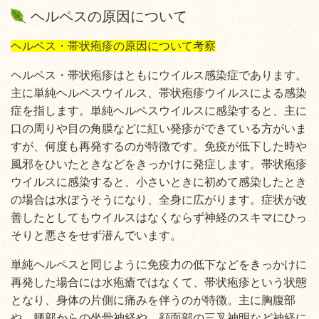
ヘルペスの原因について
ヘルペス・帯状疱疹の原因について考察
ヘルペス・帯状疱疹はともにウイルス感染症であります。
主に単純ヘルペスウイルス、帯状疱疹ウイルスによる感染
症を指します。単純ヘルペスウイルスに感染すると、主に
口の周りや目の角膜などに紅い発疹ができている方がいま
すが、何度も再発するのが特徴です。免疫が低下した時や
風邪をひいたときなどをきっかけに発症します。帯状疱疹
ウイルスに感染すると、小さいときに初めて感染したとき
の場合は水ぼうそうになり、全身に広がります。症状が改
善したとしてもウイルスはなくならず神経のスキマにひっ
そりと悪さをせず潜んでいます。
単純ヘルペスと同じように免疫力の低下などをきっかけに
再発した場合には水疱瘡ではなくて、帯状疱疹という状態
となり、身体の片側に痛みを伴うのが特徴。主に胸腹部
や、腰部からの坐骨神経や、顔面部の三叉神明など神経に