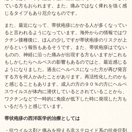
ている方もおられます。また、痛みではなく痺れを強く感
じるタイプもあり厄介なものです。
また、最近になって、帯状疱疹にかかる人が多くなってい
ると言われるようになっています。海外からの情報ではワ
クチン接種後に、ほんの少しですが帯状疱疹のリスクが上
がるという報告もあるそうです。また、帯状疱疹はでない
ものの、神経に沿った痛みが出現する方もいますがこれも
もしかしたらヘルペスの影響もあるのではと、最近感じる
ようになりました。過去にヘルペスになった方が再び発言
する方を何人かみたことがあります。再活性化したのかも
と感じることもあります。成人の方の９０％の方にヘルペ
スウイルスが体内に潜伏しているとされていることから、
ワクチンなどで一時的に免疫が低下した時に発現した方も
いるだろうと感じています。
帯状疱疹の西洋医学的治療としては
・抗ウイルス剤と痛みを抑える非ステロイド系の抗炎症剤