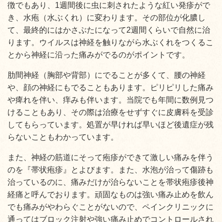
徴でもあり、1週間後に虫に刺されたような紅い発疹がで
き、水疱（水ぶくれ）に変わります。その部位が化膿し
て、最終的にはかさぶたになって2週間くらいで自然に治
ります。ウイルスは神経を触りながら水ぶくれをつくるこ
とから神経に沿った痛みがでるのがポイントです。
肋間神経（胸部や背部）にでることが多くて、腰の神経
や、顔の神経にもでることもあります。ピリピリした痛み
や痺れを伴い、痒みも伴います。当院でも年間に数例見つ
けることもあり、その際は治療をせずすぐに皮膚科を受診
してもらっています。処置が早ければ早いほど後遺症が残
らないこともわかっています。
また、神経の筋道にそって疱疹ができて激しい痛みを伴う
のを『帯状疱疹』とよびます。また、水泡が治って傷跡も
治っているのに、痛みだけが治らないことを帯状疱疹後神
経痛と呼んでおります。頑固なものは強い痛み止めを飲ん
でも痛みがやわらぐことがないので、ペインクリニックに
通ってはブロック注射や強い痛み止めでコントロールされ