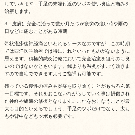
していきます。手足の末端付近のツボを使い炎症と痛みを
治療します。
3．皮膚は完全に治って数か月たつが疲労の強い時や雨の
日などに痛むことがある時期
帯状疱疹後神経痛といわれるケースなのですが、この時期
では西洋医学治療では特にこれといったものがないように
思えます。積極的鍼灸治療において完全治癒を狙うのも良
いのではないかともいます。鍼よりも温灸がすごく効きま
すので自宅でできますようご指導も可能です。
残っている慢性の痛みや炎症を取り除くことがもちろん第
一目標です。それをおこないながらしていく事は損傷され
た神経や組織の修復となります。これをおこなうことが最
大も目的といえるでしょう。手足のツボだけでなく、太も
もや背中などもツボも必要です。