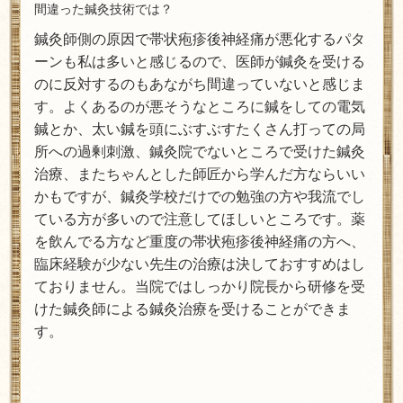
間違った鍼灸技術では？
鍼灸師側の原因で帯状疱疹後神経痛が悪化するパタ
ーンも私は多いと感じるので、医師が鍼灸を受ける
のに反対するのもあながち間違っていないと感じま
す。よくあるのが悪そうなところに鍼をしての電気
鍼とか、太い鍼を頭にぶすぶすたくさん打っての局
所への過剰刺激、鍼灸院でないところで受けた鍼灸
治療、またちゃんとした師匠から学んだ方ならいい
かもですが、鍼灸学校だけでの勉強の方や我流でし
ている方が多いので注意してほしいところです。薬
を飲んでる方など重度の帯状疱疹後神経痛の方へ、
臨床経験が少ない先生の治療は決しておすすめはし
ておりません。当院ではしっかり院長から研修を受
けた鍼灸師による鍼灸治療を受けることができま
す。