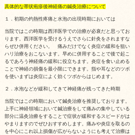
具体的な帯状疱疹後神経痛の鍼灸治療について
１．初期の灼熱性疼痛と水泡の出現時期においては
当院ではこの時期は西洋医学での治療が必衰だと思ってお
ります。西洋医学を受けるうえでさらに針灸をされますな
らぜひ併用ください。 痛みだけでなく炎症の緩和を狙い
ハリ治療をおこないます。早めに併用することで後で起こ
るであろう神経痛の緩和に役立ちます。炎症を食い止める
ことで神経の損傷を最小限にできます。指や耳などのツボ
を使いまずは炎症によく効くツボからはじめます。
２．水泡などが緩和してきて神経痛が残ってきた時期
当院ではこの時期において鍼灸治療を推奨しております。
上手に神経領域において鍼治療をして痛みの集中している
部分に温灸治療をすることで症状が緩和するスピードがは
やまりますのでぜひおすすめします。痛みや炎症を取るの
を中心にこれ以上損傷が広がらないようにも考えて治療は