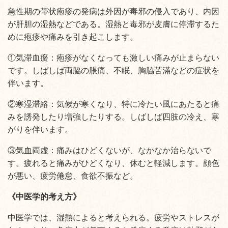
急性期の帯状疱疹の発病は外因が毒邪の侵入であり、
内因
が肝胆の湿熱などである。湿熱と毒邪が皮膚に停滞する
た
めに疱疹や痛みを引き起こします。
①気滞血瘀：疱疹がなくなっても激しい痛みが止まらない
です。
しばしば両脇の脹痛、不眠、胸脇苦滿などの症状を
伴います。
②寒湿滞絡：気候が寒くなり、特に冷たい風にあたると痛
みを
誘発したり増強したりする。しばしば四肢の冷え、寒
がりを伴います。
③気血両虚：痛みはひどくないが、なかなか治らないで
す。
疲れると痛みがひどくなり、休むと軽減します。顔色
が悪い、
疲労倦怠、食欲不振など。
《中医学的考え方》
中医学では、湿熱によると考えられる。疲労やストレスが