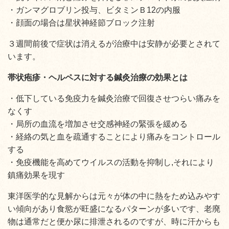
・ガンマグロブリン投与、ビタミンＢ12の内服
・顔面の場合は星状神経節ブロック注射
３週間前後で症状は消えるが治療中は安静が必要とされて
います。
帯状疱疹・ヘルペスに対する鍼灸治療の効果とは
・低下している免疫力を鍼灸治療で回復させつらい痛みを
なくす
・局所の血流を増加させ交感神経の緊張を緩める
・経絡の気と血を疏通することにより痛みをコントロール
する
・免疫機能を高めてウイルスの活動を抑制し,それにより
鎮痛効果を現す
東洋医学的な見解からは元々が体の中に熱をため込みやす
い傾向があり食慾が旺盛になるパターンが多いです、老廃
物は通常だと便か尿に排泄されるのですが、時に汗からも