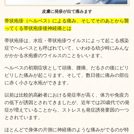
皮膚に発疹が出て痛みます
帯状疱疹（ヘルペス）による痛み、そしてそのあとから襲
ってくる帯状疱疹後神経痛とは
帯状疱疹は、水痘・帯状疱疹ウイルスによって起こる感染
症でヘルペスとも呼ばれていて、いわゆる幼少時にみんな
がかかる水疱瘡のウイルスのことをいいます。
ヘルペスの初期症状として頭痛、腰痛、だるさの後にピリ
ピリした痛みが起こります。そして、数日後に痛みの部位
に赤く小さな水疱ができます。
以前は比較的高齢者における発症率が高く、体力や免疫力
の低下が誘因とされてきましたが、近年では20歳代での発
症が増えていることから、ストレスも発症誘発要因の一つ
とされています。
ほとんどで身体の片側に神経痛のような痛みがでるのが特