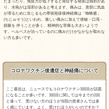
たまったり、免疫力が低下すると発症する
発疹は熱邪があ
り、水疱がは湿邪があると考えます。
痛みは、患部に気血
が滞るために生じるもの
帯状疱疹後神経痛は「蜘蛛瘡」
(ちじゅそう)といわれ、
激しい痛みに加えて便秘・口渇・
頻脈を 伴うことが多く、
精神的な苦痛も大きいようで
す。
ヘルペスが治っているのに痛みだけがなかなか取れな
い方も多いです。
コロナワクチン後遺症と神経痛について
ここ最近は、ニュースでもコロナワクチン3回目が話題
になることが多いです。3回目に関しては今までの2回
と違って、受けない方のほうが当院の患者さんでは多
く感じています。よく、受けたほうがいいのですか？