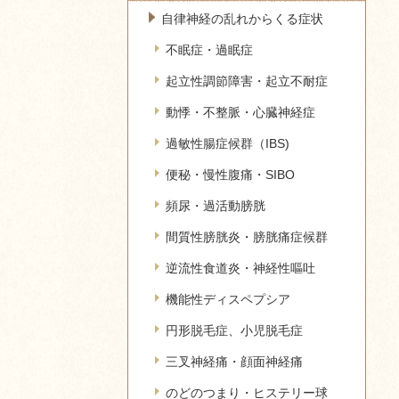
自律神経の乱れからくる症状
不眠症・過眠症
起立性調節障害・起立不耐症
動悸・不整脈・心臓神経症
過敏性腸症候群（IBS)
便秘・慢性腹痛・SIBO
頻尿・過活動膀胱
間質性膀胱炎・膀胱痛症候群
逆流性食道炎・神経性嘔吐
機能性ディスペプシア
円形脱毛症、小児脱毛症
三叉神経痛・顔面神経痛
のどのつまり・ヒステリー球