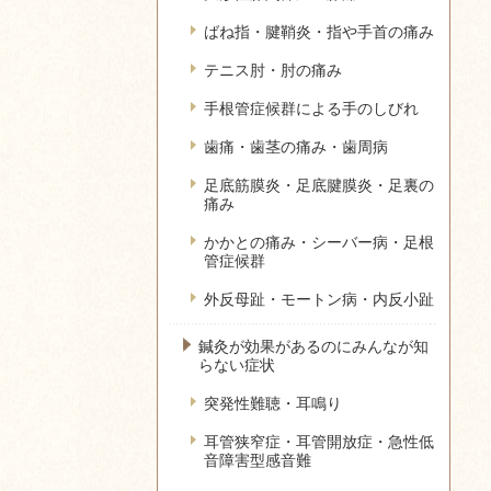
ばね指・腱鞘炎・指や手首の痛み
テニス肘・肘の痛み
手根管症候群による手のしびれ
歯痛・歯茎の痛み・歯周病
足底筋膜炎・足底腱膜炎・足裏の
痛み
かかとの痛み・シーバー病・足根
管症候群
外反母趾・モートン病・内反小趾
鍼灸が効果があるのにみんなが知
らない症状
突発性難聴・耳鳴り
耳管狭窄症・耳管開放症・急性低
音障害型感音難