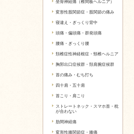
坐骨神経痛（椎間板ヘルニア）
変形性股関節症・股関節の痛み
寝違え・ぎっくり背中
頭痛・偏頭痛・群発頭痛
腰痛・ぎっくり腰
頚椎症性神経根症・頸椎ヘルニア
胸郭出口症候群・頚肩腕症候群
首の痛み・むち打ち
四十肩・五十肩
首こり・肩こり
ストレートネック・スマホ首・枕
が合わない
肋間神経痛
変形性膝関節症・膝痛