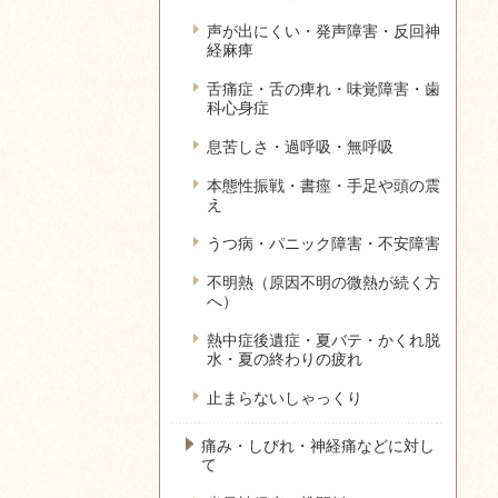
声が出にくい・発声障害・反回神
経麻痺
舌痛症・舌の痺れ・味覚障害・歯
科心身症
息苦しさ・過呼吸・無呼吸
本態性振戦・書痙・手足や頭の震
え
うつ病・パニック障害・不安障害
不明熱（原因不明の微熱が続く方
へ）
熱中症後遺症・夏バテ・かくれ脱
水・夏の終わりの疲れ
止まらないしゃっくり
痛み・しびれ・神経痛などに対し
て