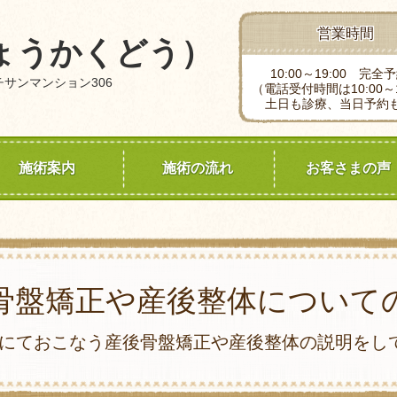
営業時間
ょうかくどう）
10:00～19:00 完全
 チサンマンション306
（電話受付時間は10:00～1
土日も診療、当日予約
施術案内
施術の流れ
お客さまの声
骨盤矯正や産後整体について
題にておこなう産後骨盤矯正や産後整体の説明をし