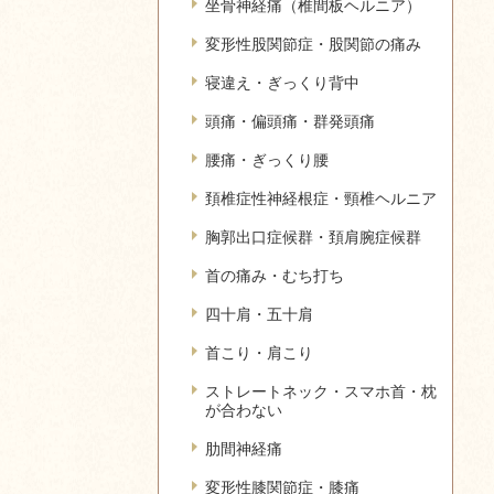
坐骨神経痛（椎間板ヘルニア）
変形性股関節症・股関節の痛み
寝違え・ぎっくり背中
頭痛・偏頭痛・群発頭痛
腰痛・ぎっくり腰
頚椎症性神経根症・頸椎ヘルニア
胸郭出口症候群・頚肩腕症候群
首の痛み・むち打ち
四十肩・五十肩
首こり・肩こり
ストレートネック・スマホ首・枕
が合わない
肋間神経痛
変形性膝関節症・膝痛