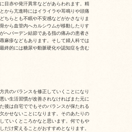
に目赤や発汗異常などがあらわれます。精
とから亢進時にはイライラや耳鳴りや頭痛
どちらとも不眠や不安感などがかさなりま
骨から血管内へカルシウムが移動したりす
がへバーデン結節である指の痛みの患者さ
蕁麻疹などもあります。そして婦人科では
最終的には糖尿や動脈硬化や認知症を含む
方共のバランスを修正していくことになり
悪い生活習慣が改善されなければまた元に
た後は自宅ででもそのバランスが保たれる
欠かせないことになります。そのあたりの
していくところかなと思います。何でもや
しだけ変えることがおすすめとなります。