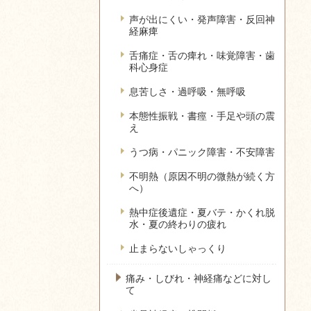
声が出にくい・発声障害・反回神
経麻痺
舌痛症・舌の痺れ・味覚障害・歯
科心身症
息苦しさ・過呼吸・無呼吸
本態性振戦・書痙・手足や頭の震
え
うつ病・パニック障害・不安障害
不明熱（原因不明の微熱が続く方
へ）
熱中症後遺症・夏バテ・かくれ脱
水・夏の終わりの疲れ
止まらないしゃっくり
痛み・しびれ・神経痛などに対し
て