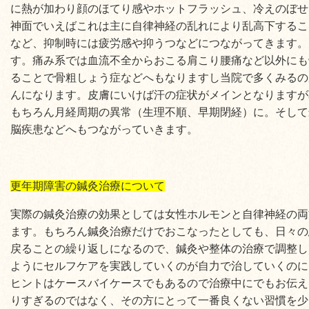
に熱が加わり顔のほてり感やホットフラッシュ、冷えのぼせ
神面でいえばこれは主に自律神経の乱れにより乱高下するこ
など、抑制時には疲労感や抑うつなどにつながってきます。
す。痛み系では血流不全からおこる肩こり腰痛など以外にも
ることで骨粗しょう症などへもなりますし当院で多くみるの
んになります。皮膚にいけば汗の症状がメインとなりますが
もちろん月経周期の異常（生理不順、早期閉経）に。そして
脳疾患などへもつながっていきます。
更年期障害の鍼灸治療について
実際の鍼灸治療の効果としては女性ホルモンと自律神経の両
ます。もちろん鍼灸治療だけでおこなったとしても、日々の
戻ることの繰り返しになるので、鍼灸や整体の治療で調整し
ようにセルフケアを実践していくのが自力で治していくのに
ヒントはケースバイケースでもあるので治療中にでもお伝え
りすぎるのではなく、その方にとって一番良くない習慣を少