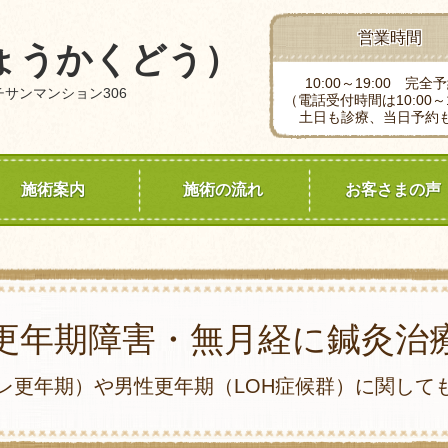
営業時間
ょうかくどう）
10:00～19:00 完全
 チサンマンション306
（電話受付時間は10:00～1
土日も診療、当日予約
施術案内
施術の流れ
お客さまの声
更年期障害・無月経に鍼灸治
レ更年期）や男性更年期（LOH症候群）に関して