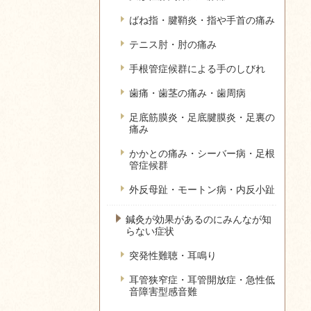
ばね指・腱鞘炎・指や手首の痛み
テニス肘・肘の痛み
手根管症候群による手のしびれ
歯痛・歯茎の痛み・歯周病
足底筋膜炎・足底腱膜炎・足裏の
痛み
かかとの痛み・シーバー病・足根
管症候群
外反母趾・モートン病・内反小趾
鍼灸が効果があるのにみんなが知
らない症状
突発性難聴・耳鳴り
耳管狭窄症・耳管開放症・急性低
音障害型感音難