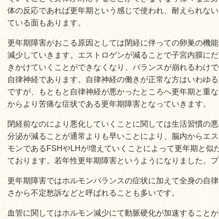
体の反応であれば更年期という感じで使われ、耐えられない
ている面もあります。
更年期障害がおこる原因としては閉経に伴っての卵巣の機能
減少していきます。エストロゲンが減ることで子宮内膜にだ
きかけていくことができなくなり、バランスが崩れるわけで
自律神経であります。自律神経の働きが正常な方はいわゆる
ですが、もともと自律神経が悪かったところへ更年期と重な
からより苦痛な症状である更年期障害となっていきます。
閉経前なのにより悪化していくことに関しては生活習慣の悪
分泌が減ることが通常よりも早いことにより、脳内からエス
モンであるFSHやLHが増えていくことによって更年期と似
ております。若年性更年期障害というようになりました。プ
更年期障害ではホルモンバランスの症状に加えて全身の自律
さから不定愁訴などと呼ばれることも多いです。
血管に関してはホルモン減少にて動脈硬化が加速することか