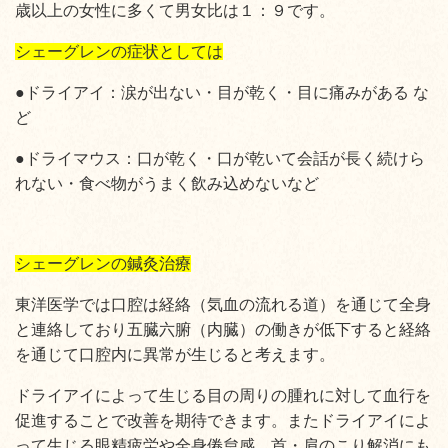
歳以上の女性に多くて男女比は１：９です。
シェーグレンの症状としては
●ドライアイ：涙が出ない・目が乾く・目に痛みがある な
ど
●ドライマウス：口が乾く・口が乾いて会話が長く続けら
れない・食べ物がうまく飲み込めないなど
シェーグレンの鍼灸治療
東洋医学では
口腔は経絡（気血の流れる道）を通じて全身
と連絡しており
五臓六腑（内臓）の働きが低下すると経絡
を通じて
口腔内に異常が生じると考えます。
ドライアイによって生じる目の周りの腫れに対して血行を
促進することで改善を期待できます。
またドライアイによ
って生じる眼精疲労や全身倦怠感、
首・肩のこり解消にも