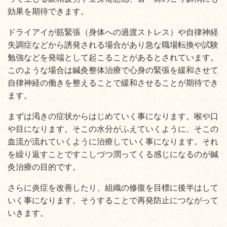
効果を期待できます。
ドライアイが筋緊張（身体への過渡ストレス）や自律神経
失調症
などから誘発される場合があり急な職場転換や試験
勉強などを
発端として起こることがあるとされています。
このような場合は鍼灸整体治療で心身の緊張を緩和させて
自律神経の
働きを整えることで緩和させることが期待でき
ます。
まずは渇きの症状からはじめていく事になります。
喉や口
や目になります。
そこの水分がふえていくように、そこの
血流が流れていくように
治療していく事になります。それ
を繰り返すことですこしづつ潤ってくる
感じになるのが鍼
灸治療の目的です。
さらに炎症を改善したり、組織の修復を目標に後半はして
いく事になります。
そうすることで再発防止につながって
いきます。