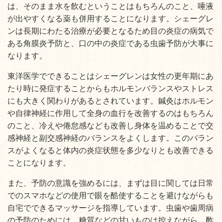
は、そのまま水を飲むということはもちろんのこと、唾液
が出やすくなる薬も併用することになります。シェーグレ
ンは長期にわたる治療が必要となるため目の炎症の病気で
ある角膜炎予防と、口の中の炎症である虫歯予防が大事に
なります。
東洋医学でできることはシェーグレンは女性の更年期にあ
たり時に発症することからもホルモンバランスやストレス
にも大きく関わりがあるとされています。鍼灸はホルモン
や自律神経に作用して全身の血行を改善するのはもちろん
のこと、冷えや倦怠感なども改善し身体を温めることで交
感神経と副交感神経のバランスをよくします。このバラン
スがよくなると体内の炎症状態を多少なりとも改善できる
ことになります。
また、予防の意識を強めるには、まずは目に関しては日常
でのスマホなどの使用で眼を酷使することを避けながらも
自宅でできるマッサージを指導しています。虫歯や歯周病
の予防のためには、糖質などの甘いものは控えながら、酢