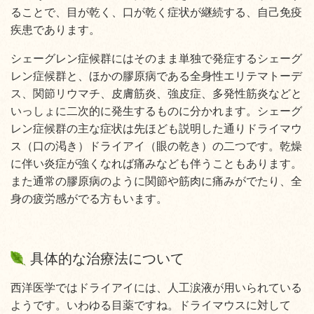
ることで、目が乾く、口が乾く症状が継続する、自己免疫
疾患であります。
シェーグレン症候群にはそのまま単独で発症するシェーグ
レン症候群と、ほかの膠原病である全身性エリテマトーデ
ス、関節リウマチ、皮膚筋炎、強皮症、多発性筋炎などと
いっしょに二次的に発生するものに分かれます。シェーグ
レン症候群の主な症状は先ほども説明した通りドライマウ
ス（口の渇き）ドライアイ（眼の乾き）の二つです。乾燥
に伴い炎症が強くなれば痛みなども伴うこともあります。
また通常の膠原病のように関節や筋肉に痛みがでたり、全
身の疲労感がでる方もいます。
具体的な治療法について
西洋医学ではドライアイには、人工涙液が用いられている
ようです。いわゆる目薬ですね。ドライマウスに対して