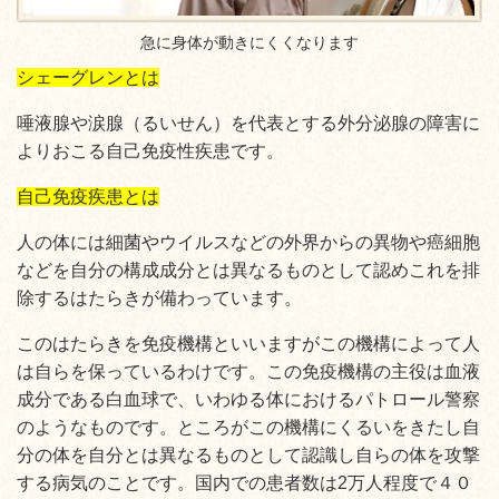
急に身体が動きにくくなります
シェーグレンとは
唾液腺や涙腺（るいせん）を代表とする外分泌腺の障害に
よりおこる自己免疫性疾患です。
自己免疫疾患とは
人の体には細菌やウイルスなどの外界からの異物や癌細胞
などを自分の構成成分とは異なるものとして認めこれを排
除するはたらきが備わっています。
このはたらきを免疫機構といいますがこの機構によって人
は自らを保っているわけです。この免疫機構の主役は血液
成分である白血球で、いわゆる体におけるパトロール警察
のようなものです。ところがこの機構にくるいをきたし自
分の体を自分とは異なるものとして認識し自らの体を攻撃
する病気のことです。国内での患者数は2万人程度で４０