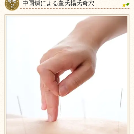
中国鍼による董氏楊氏奇穴