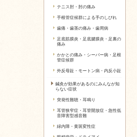
テニス肘・肘の痛み
手根管症候群による手のしびれ
歯痛・歯茎の痛み・歯周病
足底筋膜炎・足底腱膜炎・足裏の
痛み
かかとの痛み・シーバー病・足根
管症候群
外反母趾・モートン病・内反小趾
鍼灸が効果があるのにみんなが知
らない症状
突発性難聴・耳鳴り
耳管狭窄症・耳管開放症・急性低
音障害型感音難
緑内障・黄斑変性症
眼精疲労・ドライアイ