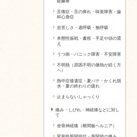
経麻痺
舌痛症・舌の痺れ・味覚障害・歯
科心身症
息苦しさ・過呼吸・無呼吸
本態性振戦・書痙・手足や頭の震
え
うつ病・パニック障害・不安障害
不明熱（原因不明の微熱が続く方
へ）
熱中症後遺症・夏バテ・かくれ脱
水・夏の終わりの疲れ
止まらないしゃっくり
痛み・しびれ・神経痛などに対し
て
坐骨神経痛（椎間板ヘルニア）
変形性股関節症・股関節の痛み