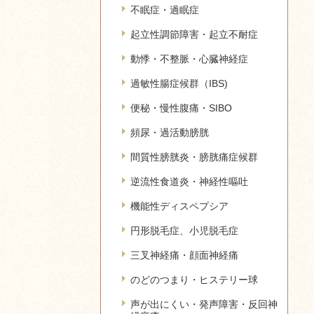
不眠症・過眠症
起立性調節障害・起立不耐症
動悸・不整脈・心臓神経症
過敏性腸症候群（IBS)
便秘・慢性腹痛・SIBO
頻尿・過活動膀胱
間質性膀胱炎・膀胱痛症候群
逆流性食道炎・神経性嘔吐
機能性ディスペプシア
円形脱毛症、小児脱毛症
三叉神経痛・顔面神経痛
のどのつまり・ヒステリー球
声が出にくい・発声障害・反回神