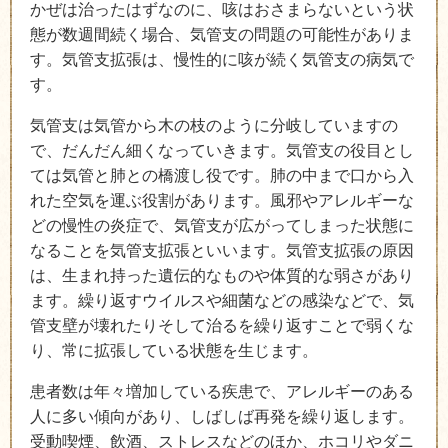
かぜは治ったはずなのに、咳はおさまらないという状
態が数週間続く場合、気管支の問題の可能性がありま
す。気管支拡張は、慢性的に咳が続く気管支の病気で
す。
気管支は気管から木の枝のように分岐していますの
で、だんだん細くなっていきます。気管支の役目とし
ては気管と肺との橋渡し役です。肺の中まで口から入
れた空気を運ぶ役割があります。風邪やアレルギーな
どの慢性の炎症で、気管支が広がってしまった状態に
なることを気管支拡張といいます。気管支拡張の原因
は、生まれ持った遺伝的なものや体質的な弱さがあり
ます。繰り返すウイルスや細菌などの感染などで、気
管支壁が壊れたりそして治るを繰り返すことで弱くな
り、常に拡張している状態を生じます。
患者数は年々増加している疾患で、アレルギーのある
人に多い傾向があり、しばしば再発を繰り返します。
受動喫煙、飲酒、ストレスなどのほか、ホコリやダニ