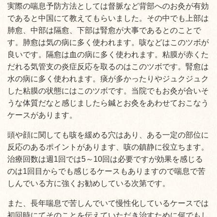
実際の喘息予防方法としては督脈など背部へのお灸が有効
であると中国にて教えてもらいました。その中でも上部は
肺愈、中部は隔愈、下部は腎愈が大事であるとのことで
す。肺愈は気の病に多く使われます。咳などはこのツボが
良いです。隔愈は血の病に多く使われます。粘膜が赤くた
だれる気管支の炎症反応を取るのはこのツボです。腎愈は
水の病に多く使われます。痰が多かったりやジュクジュク
した粘膜の状態にはこのツボです。当院でもお灸が合いそ
うな体質だなと感じましたら鍼とお灸をあわせておこなう
ケースがあります。
頭や顔に関しても咳を緩める穴はあり、ある一定の部位に
反応のあるポイントがあります、咳の鎮静に役立ちます。
治療回数は週1回では5～10回は必要ですが効果を感じる
のは1回目からでも感じるケースもありますので喘息で苦
しんでいる方に強くお勧めしている次第です。
また、長年喘息で苦しんでいて慢性化しているケースでは
初回時にてそのことを伝えていただき治すために何でもし