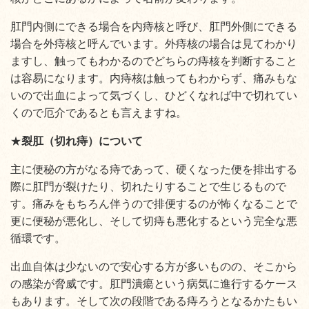
肛門内側にできる場合を内痔核と呼び、肛門外側にできる
場合を外痔核と呼んでいます。外痔核の場合は見てわかり
ますし、触ってもわかるのでどちらの痔核を判断すること
は容易になります。内痔核は触ってもわからず、痛みもな
いので出血によって気づくし、ひどくなれば中で切れてい
くので厄介であるとも言えますね。
★
裂肛（切れ痔）について
主に便秘の方がなる痔であって、硬くなった便を排出する
際に
肛門が裂けたり、切れたりすることで生じるもので
す。痛みをもちろん伴うので排便するのが怖くなることで
更に便秘が悪化し、そして切痔も悪化するという完全な悪
循環です。
出血自体は少ないので安心する方が多いものの、そこから
の感染が脅威です。肛門潰瘍という病気に進行するケース
もあります。そして次の段階である痔ろうとなるかたもい