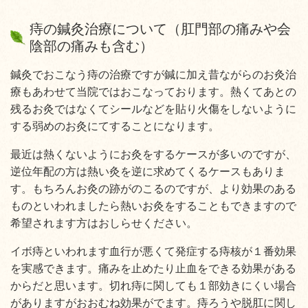
痔の鍼灸治療について（肛門部の痛みや会
陰部の痛みも含む）
鍼灸でおこなう痔の治療ですが鍼に加え昔ながらのお灸治
療もあわせて当院ではおこなっております。熱くてあとの
残るお灸ではなくてシールなどを貼り火傷をしないように
する弱めのお灸にてすることになります。
最近は熱くないようにお灸をするケースが多いのですが、
逆位年配の方は熱い灸を逆に求めてくるケースもありま
す。もちろんお灸の跡がのこるのですが、より効果のある
ものといわれましたら熱いお灸をすることもできますので
希望されます方はおしらせください。
イボ痔といわれます血行が悪くて発症する痔核が１番効果
を実感できます。痛みを止めたり止血をできる効果がある
からだと思います。切れ痔に関しても１部効きにくい場合
がありますがおおむね効果がでます。痔ろうや脱肛に関し