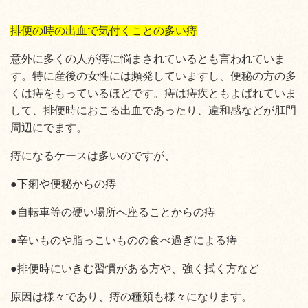
排便の時の出血で気付くことの多い痔
意外に多くの人が痔に悩まされているとも言われていま
す。特に産後の女性には頻発していますし、便秘の方の多
くは痔をもっているほどです。痔は痔疾ともよばれていま
して、排便時におこる出血であったり、違和感などが肛門
周辺にでます。
痔になるケースは多いのですが、
●下痢や便秘からの痔
●自転車等の硬い場所へ座ることからの痔
●辛いものや脂っこいものの食べ過ぎによる痔
●排便時にいきむ習慣がある方や、強く拭く方など
原因は様々であり、痔の種類も様々になります。