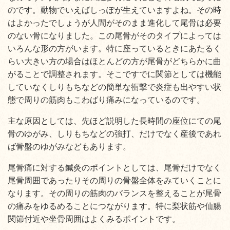
のです。動物でいえばしっぽが生えていますよね。その時
はよかったでしょうが人間がそのまま進化して尾骨は必要
のない骨になりました。この尾骨がそのタイプによっては
いろんな形の方がいます。特に座っているときにあたるく
らい大きい方の場合はほとんどの方が尾骨がどちらかに曲
がることで調整されます。そこですでに関節としては機能
していなくしりもちなどの簡単な衝撃で炎症も出やすい状
態で周りの筋肉もこわばり痛みになっているのです。
主な原因としては、先ほど説明した長時間の座位にての尾
骨のゆがみ、しりもちなどの強打、だけでなく産後であれ
ば骨盤のゆがみなどもあります。
尾骨痛に対する鍼灸のポイントとしては、尾骨だけでなく
尾骨周囲であったりその周りの骨盤全体をみていくことに
なります。その周りの筋肉のバランスを整えることが尾骨
の痛みをゆるめることにつながります。特に梨状筋や仙腸
関節付近や坐骨周囲はよくみるポイントです。