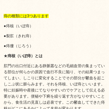
痔の種類には3つあります
●痔核（いぼ痔）
●裂肛（きれ痔）
●痔瘻（じろう）
★
痔核（いぼ痔）とは
肛門の出口付近にある静脈叢などの毛細血管の集まってい
る部位が
何らかの原因で血行不良に陥り、その結果つまっ
てしまい、しこりに変化することでその部分が鬱血を起こ
しこぶ状に膨らみます。それを痔核、いぼ痔といいます。
特に妊娠時や産後にてなりやすいのでケアとして伝える必
要があります。便秘や下痢を繰り返す方がなりやすいこと
から、食生活の見直しは必衰です。この鬱血してできた痔
核がどこにあるかによって名前が変わります。