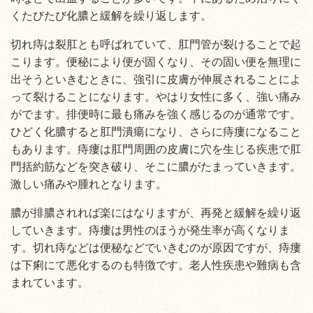
くたびたび化膿と緩解を繰り返します。
切れ痔は裂肛とも呼ばれていて、肛門管が裂けることで起
こります。便秘により便が固くなり、その固い便を無理に
出そうといきむときに、強引に皮膚が伸展されることによ
って裂けることになります。やはり女性に多く、強い痛み
がでます。排便時に最も痛みを強く感じるのが通常です。
ひどく化膿すると肛門潰瘍になり、さらに痔瘻になること
もあります。痔瘻は肛門周囲の皮膚に穴を生じる疾患で肛
門括約筋などを突き破り、そこに膿がたまっていきます。
激しい痛みや腫れとなります。
膿が排膿されれば楽にはなりますが、再発と緩解を繰り返
していきます。痔瘻は男性のほうが発生率が高くなりま
す。切れ痔などは便秘などでいきむのが原因ですが、痔瘻
は下痢にて悪化するのも特徴です。老人性疾患や難病も含
まれています。