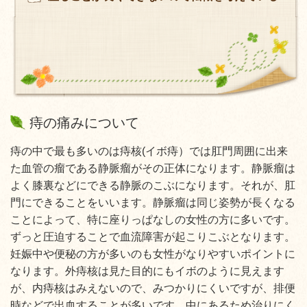
痔の痛みについて
痔の中で最も多いのは痔核(イボ痔）では肛門周囲に出来
た血管の瘤である静脈瘤がその正体になります。静脈瘤は
よく膝裏などにできる静脈のこぶになります。それが、肛
門にできることをいいます。静脈瘤は同じ姿勢が長くなる
ことによって、特に座りっぱなしの女性の方に多いです。
ずっと圧迫することで血流障害が起こりこぶとなります。
妊娠中や便秘の方が多いのも女性がなりやすいポイントに
なります。外痔核は見た目的にもイボのように見えます
が、内痔核はみえないので、みつかりにくいですが、排便
時などで出血することが多いです。中にあるため治りにく