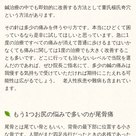
鍼治療の中でも即効的に改善する方法として董氏楊氏奇穴
という方法があります。
その針は多少の痛みを伴うやり方です。
本当にひどくて困
っているなら是非に試してほしいと思っています。急に1
度の治療ですべての痛みが消えて普通に歩けるまではいか
なくても痛みに関しては1度の治療でも大きく改善するこ
とも多いです。どこに行っても治らないレベルで当院を選
んだのであれば、ぜひ院長ご指名にて、多少の鍼の痛みは
我慢する気持ちで受けていただければ期待にこたえれる可
能性は広がるでしょう。 老人性疾患や難病も含まれてい
ます。
もう1つお尻の悩みで多いのが尾骨痛
尾骨とは尾てい骨ともいい、背骨の最下部に位置する小さ
な骨です。人間がまだ四足歩行だったときの名残であった