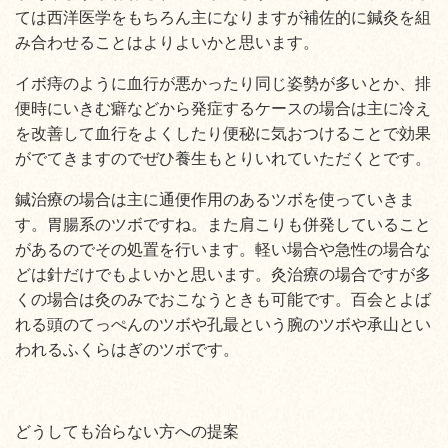
ては西洋医学をもちろん主になりますが補佐的に鍼灸を組
み合わせることはよりよいかと思います。
イボ痔のように血行が悪かったり同じ姿勢が多いとか、排
便時にいきむ癖などから発症するケースの場合は主に冷え
を改善して血行をよくしたり便秘に気おつけることで効果
がでてきますのでぜひ養生もとりいれていただくとです。
鍼治療の場合は主に通便作用のあるツボを使っていきま
す。胃腸系のツボですね。また肩こりも併発していること
があるのでその処置を行います。軽い場合や急性の場合な
どは針だけでもよいかと思います。灸治療の場合ですが多
くの場合は灸のみでおこなうときも可能です。百会とよば
れる頭のてっぺんのツボや孔最という腕のツボや承山とい
われるふくらはぎのツボです。
どうしても治らない方への提案